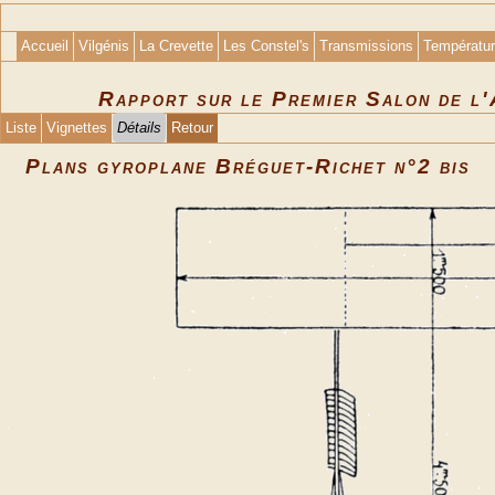
Accueil
Vilgénis
La Crevette
Les Constel's
Transmissions
Températu
Rapport sur le Premier Salon de l
Liste
Vignettes
Détails
Retour
Plans gyroplane Bréguet-Richet n°2 bis