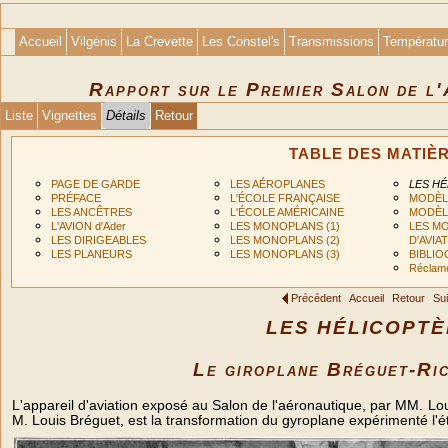
Accueil
Vilgénis
La Crevette
Les Constel's
Transmissions
Températu
Rapport sur le Premier Salon de l
Liste
Vignettes
Détails
Retour
TABLE DES MATIÈ
PAGE DE GARDE
LES AÉROPLANES
LES H
PRÉFACE
L'ÉCOLE FRANÇAISE
MODÈL
LES ANCÊTRES
L'ÉCOLE AMÉRICAINE
MODÈL
L'AVION d'Ader
LES MONOPLANS (1)
LES M
LES DIRIGEABLES
LES MONOPLANS (2)
D'AVIA
LES PLANEURS
LES MONOPLANS (3)
BIBLI
Réclame
Précédent
Accueil
Retour
Sui
LES HÉLICOPT
Le giroplane Bréguet-Ric
L'appareil d'aviation exposé au Salon de l'aéronautique, par MM. Lo
M. Louis Bréguet, est la transformation du gyroplane expérimenté l'ét