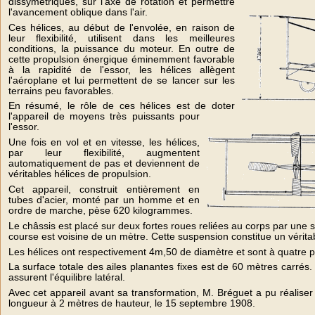
dissymétriques, sur l'axe de rotation et permettre
l'avancement oblique dans l'air.
Ces hélices, au début de l'envolée, en raison de
leur flexibilité, utilisent dans les meilleures
conditions, la puissance du moteur. En outre de
cette propulsion énergique éminemment favorable
à la rapidité de l'essor, les hélices allègent
l'aéroplane et lui permettent de se lancer sur les
terrains peu favorables.
En résumé, le rôle de ces hélices est de doter
l'appareil de moyens très puissants pour
l'essor.
Une fois en vol et en vitesse, les hélices,
par leur flexibilité, augmentent
automatiquement de pas et deviennent de
véritables hélices de propulsion.
Cet appareil, construit entièrement en
tubes d'acier, monté par un homme et en
ordre de marche, pèse 620 kilogrammes.
Le châssis est placé sur deux fortes roues reliées au corps par une
course est voisine de un mètre. Cette suspension constitue un vérita
Les hélices ont respectivement 4m,50 de diamètre et sont à quatre p
La surface totale des ailes planantes fixes est de 60 mètres carrés.
assurent l'équilibre latéral.
Avec cet appareil avant sa transformation, M. Bréguet a pu réaliser
longueur à 2 mètres de hauteur, le 15 septembre 1908.