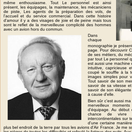
même enthousiasme. Tout Le personnel est ainsi
présent, les équipages, la maintenance, les mécaniciens
de piste, Les agents de la préparation des vols, de
l'accueil et du service commercial. Dans cette histoire
d'amour il y a des visages de joie et de peine mais tous
sont le reflet de la merveilleuse complicité des hommes
avec un avion hors du commun.
Dans
chaque
monographie je présent
page. Pour découvrir Co
de ses métiers, du méca
par tout Le personnel q
est aussi une machine c
intuitive, capricieuse
coupé le souffle à la 
images simples pour vo
Tout savoir de son mer
savoir de sa vitesse e
savoir de son élégante
à cause d'elle.
Bien sûr c'est aussi ma
merveilleux moments
d'équipage. Au début d
chance de vivre l
intercontinentales sur t
d'une certaine manièr
plus bel endroit de la terre par tous les avions d'Air France. Je me
les pièges de toutes les difficultés et refoulé la fatigue des nuits. 