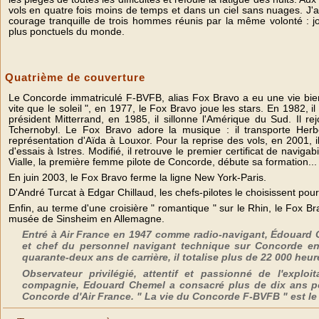
vols en quatre fois moins de temps et dans un ciel sans nuages. J'ai
courage tranquille de trois hommes réunis par la même volonté : j
plus ponctuels du monde.
Quatrième de couverture
Le Concorde immatriculé F-BVFB, alias Fox Bravo a eu une vie bien
vite que le soleil ", en 1977, le Fox Bravo joue les stars. En 1982, i
président Mitterrand, en 1985, il sillonne l'Amérique du Sud. Il 
Tchernobyl. Le Fox Bravo adore la musique : il transporte Herb
représentation d'Aïda à Louxor. Pour la reprise des vols, en 2001,
d'essais à Istres. Modifié, il retrouve le premier certificat de navi
Vialle, la première femme pilote de Concorde, débute sa formation..
En juin 2003, le Fox Bravo ferme la ligne New York-Paris.
D'André Turcat à Edgar Chillaud, les chefs-pilotes le choisissent pour 
Enfin, au terme d'une croisière " romantique " sur le Rhin, le Fox Br
musée de Sinsheim en Allemagne.
Entré à Air France en 1947 comme radio-navigant, Édouar
et chef du personnel navigant technique sur Concorde en 
quarante-deux ans de carrière, il totalise plus de 22 000 heu
Observateur privilégié, attentif et passionné de l'expl
compagnie, Edouard Chemel a consacré plus de dix ans pou
Concorde d'Air France. " La vie du Concorde F-BVFB " est le