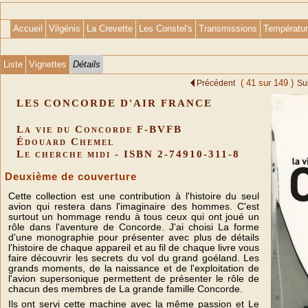
Accueil
Vilgénis
La Crevette
Les Constel's
Transmissions
Températu
Liste
Vignettes
Détails
( 41 sur 149 )
Précédent
Su
LES CONCORDE D'AIR FRANCE
La vie du Concorde F-BVFB
Édouard Chemel
Le cherche midi - ISBN 2-74910-311-8
Deuxième de couverture
Cette collection est une contribution à l'histoire du seul
avion qui restera dans l'imaginaire des hommes. C'est
surtout un hommage rendu à tous ceux qui ont joué un
rôle dans l'aventure de Concorde. J'ai choisi La forme
d'une monographie pour présenter avec plus de détails
l'histoire de chaque appareil et au fil de chaque livre vous
faire découvrir les secrets du vol du grand goéland. Les
grands moments, de la naissance et de l'exploitation de
l'avion supersonique permettent de présenter le rôle de
chacun des membres de La grande famille Concorde.
Ils ont servi cette machine avec la même passion et Le