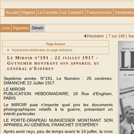
Accueil
Vilgénis
La Crevette
Les Constel's
Transmissions
Températu
Liste
Vignettes
Détails
( 7 sur 149 )
Précédent
Sui
Page Annexe
Hydravions Américains en page intérieure
Le Miroir n°191 - 22 juillet 1917 -
Guynemer montrant son appareil au
général d'Espérey
Septième année. N°191. Le Numéro : 25 centimes.
DIMANCHE 22 Juillet 1917.
LE MIROIR
PUBLICATION HEBDOMADAIRE, 18 Rue d'Enghien,
PARIS
Le MIROIR paie n'importe quel prix les documents
photographiques relatifs à la guerre, présentant un
intérêt particulier.
LE PORTE-DRAPEAU NUNGESSER MONTRANT SON
APPAREIL AU GÉNÉRAL FRANCHET D'ESPÉREY
Après avoir reçu, peu de temps avant le 14 juillet, la croix