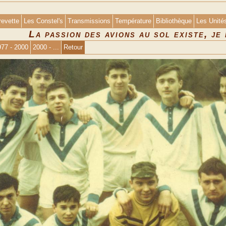
revette
Les Constel's
Transmissions
Température
Bibliothèque
Les Unité
La passion des avions au sol existe, je
977 - 2000
2000 - ...
Retour