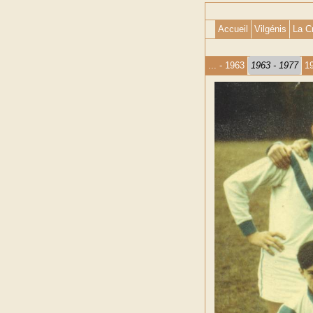
Accueil
Vilgénis
La C
... - 1963
1963 - 1977
1