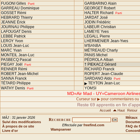
FUGONI Gilles
GARBARINO Alain
Parti
GARREAU Dominique
GEORGET Robert
GOSSET Rémi
HALTER Richard
Parti
HEBRARD Thierry
JARDAT José
JEANNE Érick
JODIN Frédéric
JOURNAU Philippe
LABEUR Christian
LAFOUGAT Denis
LAMEYE Yves
LEBBE Patrick
LEGALL Pierre
LEROY Yvon
LHERMENIER Jean-Yves
LOUIS Jean-Luc
M'BANBA
MARC Yvan
MÉTREAUD Charly
MONTEIL Jean-Luc
PANIS Michel
PASBECQ Pascal
PÉDROLA Alban
PIEGAY Joël
† PIEKACZ Gérard
Parti
RENNER Rémi
RICHARD Franck
ROBERT Jean-Michel
ROPERT Jean-Claude
SANNA Franck
SARDANO Aldo
Parti
TÉTARD Philippe
TEYTON Jean-Luc
▶
WATHY Denis
YOMSI
Parti
MD=Air Mad - UY=Cameroon Airlines 
Curseur sur ▶ pour commentaires ou c
Reste 69 apprentis en fin d'app
Accueil
Haut
Retour
MÀJ : 31 janvier 2026
Métaux
Recherche
Suivi des modifications
Document
Effectuée par
freefind.com
À propos de ce site
FAQ de f
Wampserver
Livre d'or
Concord