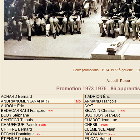
Deux promotions : 1974-1977 à gauche - 19
Accueil
Retour
Promotion 1973-1976 - 86 apprentis 
ACHARD Bernard
† ADRION Éric
ANDRIANOMENJANAHARY
ARMAND François
MD
AUDOLY Éric
AYAT
BEDECARRATS François
BEJANIN Christian
Parti
Parti
BODY Stéphane
BOURBON Jean-Luc
CANTEGRIT Louis
CHABOT Jean-Luc
CHAUFFOUR Patrick
CHEBIL
Parti
Parti
CHIFFRE Bernard
CLÉMENCE Alain
DEBAIN Dominique
DIGOIX Marc
Parti
Parti
ÉTIENNE Patrice
FRICAN Hubert