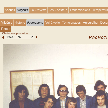
Accueil
Vilgénis
La Crevette
Les Constel's
Transmissions
Températu
Vilgénis
Histoire
Promotions
Vol à voile
Témoignages
Aujourd'hui
Docu
Retour
Choisir une promotion
Promot