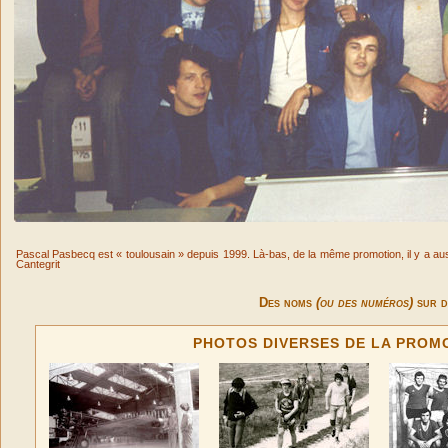
Pascal Pasbecq est « toulousain » depuis 1999. Là-bas, de la même promotion, il y a aus
Cantegrit
Des noms
(ou des numéros)
sur d
PHOTOS DIVERSES DE LA PROMO