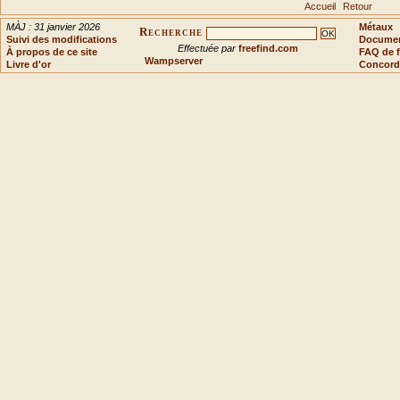
Accueil
Retour
MÀJ : 31 janvier 2026
Métaux
Recherche
Suivi des modifications
Document
Effectuée par
freefind.com
À propos de ce site
FAQ de f
Wampserver
Livre d'or
Concord