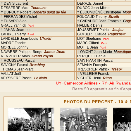
† DENIS Laurent
DERAZE Daniel
DESSERRE Marc
Toutoune
DUBOC Jean-Michel
† DUPOUY Robert
Roberto doigt de fée
† ÉLOUMDÉNÉ Christophe
Mo
† FERRANDEZ Michel
FOUCAUD Thierry
Bizuth
† FUSARO Aldo
† GARAUDÉ Jean-François
Go
GRALL Yannick
HALLIER Denis
Parti
† JAHAN Jean-Luc
JOUSSEMET Patrice
Joujou
LAHIRE Thierry
LAMBERT Claude
Rapid'bert
Parti
LANDELLE Jean-Louis
L'harki
LIOT Stéphane
Parti
MADRE Fabrice
MARC Gilbert
Parti
MOREEL Jonnhy
MOTTE Jean
Parti
NAVARRE Philippe-Serge
James Dean
† OMONT Jean-Marie
Moustiqu
RENVOYER Alain
Grand voyou
REPIQUET Daniel
† ROUSSEAU Pascal
SAINT-MARTIN Pascal
SAVIGNY Pascal
Brushing
SEMANA François
THOMAS Jean-Marc
TRÉSORIER Patrick
Trésor
VALLAT Joël
† VELLEINE Franck
VEYSSIÈRE Pascal
Le Nain
VIGUIER Henri
Riton
UY=Cameroon Airlines - RY=Air Rwanda 
Reste 59 apprentis en fin d'app
PHOTOS DU PERCENT - 10 & 