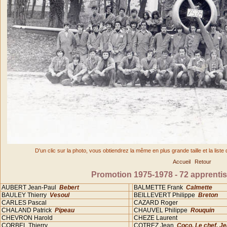
D'un clic sur la photo, vous obtiendrez la même en plus grande taille et la list
Accueil
Retour
Promotion 1975-1978 - 72 apprentis 
AUBERT Jean-Paul
Bebert
BALMETTE Frank
Calmette
BAULEY Thierry
Vesoul
BEILLEVERT Philippe
Breton
CARLES Pascal
CAZARD Roger
CHALAND Patrick
Pipeau
CHAUVEL Philippe
Rouquin
CHEVRON Harold
CHEZE Laurent
CORBEL Thierry
COTREZ Jean
Coco, Le chef, J