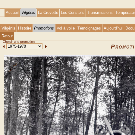
Accueil
Vilgénis
La Crevette
Les Constel's
Transmissions
Températu
Vilgénis
Histoire
Promotions
Vol à voile
Témoignages
Aujourd'hui
Docu
Retour
Choisir une promotion
Promot