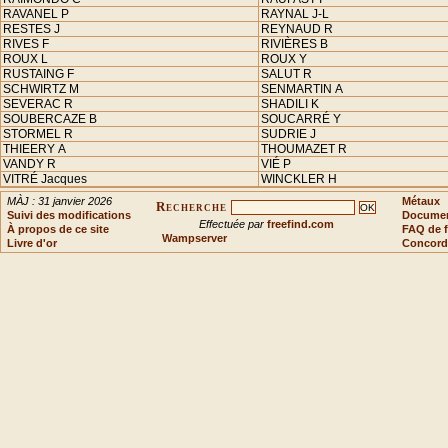
RAVANEL P
RAYNAL J-L
RESTES J
REYNAUD R
RIVES F
RIVIÈRES B
ROUX L
ROUX Y
RUSTAING F
SALUT R
SCHWIRTZ M
SENMARTIN A
SEVERAC R
SHADILI K
SOUBERCAZE B
SOUCARRÉ Y
STORMEL R
SUDRIE J
THIEERY A
THOUMAZET R
VANDY R
VIÉ P
VITRÉ Jacques
WINCKLER H
MÀJ : 31 janvier 2026
Métaux
Recherche
Suivi des modifications
Document
Effectuée par
freefind.com
À propos de ce site
FAQ de f
Wampserver
Livre d'or
Concord