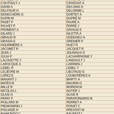
COUTOULY J
CRAISSAT A
DAVIN A
DECANIS H
DELFOUR H
DELORME L
DENECHÈRE G
DORTET A
DUPIN M
DUPRÉ M
FAGET P
FAURÉ A
FAUVET P
FERRÉ J
FROMENT A
GAYAUD E
GILARD J
GILETTA A
GIRAUD R
GODEHEU H
GRASSI G
GRENIER P
HOURMIÈRE A
HUET R
JACOMET R
JACQUET R
JEAN J
JOUNIAUX D
JULIA P
LACHARPAGNE Y
LALOUETTE J
LANDAULT J
LAROCQUE A
LARRIEN J
LEBEL R
LEBEL Y
LELIÈVRE M
LIEUTAUD G
LOPEZ E
LOUBATIÈRES A
MANAVIT J
MARTY A
MATÉO R
MAURIN G
MILLE R
MORENI M
NICOLAS L
NOYER J
OLIVE G
OLIVE R
PAPAY P
PARAPONIARIS M
PASLARD M
PERRET A
PIENKOWSKI J
POIVET C
POUJADE H
PREVOST M
RAIMONDO C
RAUFAST I