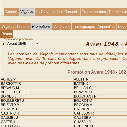
Accueil
Vilgénis
La Crevette
Les Constel's
Transmissions
Températu
Vilgénis
Histoire
Promotions
Vol à voile
Témoignages
Aujourd'hui
Docu
Retour
Choisir une promotion
Avant 1948 - 
Les archives de Vilgénis mentionnent sans plus de détail, les
Vilgénis, avant 1948, sans être intégrés dans une promotion. C
avec des initiales de prénom différentes.
Promotion Avant 1948 - 162
ACHEZ P
ALETTI P
BARSOTTI R
BATTIN J
BEGAUD M
BEILLAN G
BELLEGUEULE G
BENARD H
BORIES J
BOUCHANT R
BOULLERET J
BOUROT M
BRIZARD M
BROGLIA V
CADARS R
CAGNON J
CASTRIC R
CATILLON R
CAUMEL J
CAUSSE A
CAZES J
CHAZAL P
COTELLA G
COULINET L