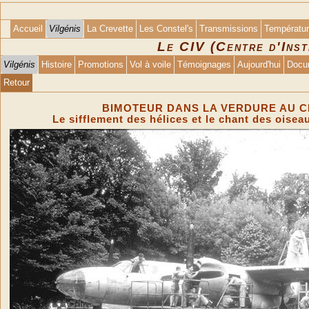
Accueil
Vilgénis
La Crevette
Les Constel's
Transmissions
Températu
Le CIV (Centre d'Inst
Vilgénis
Histoire
Promotions
Vol à voile
Témoignages
Aujourd'hui
Docu
Retour
BIMOTEUR DANS LA VERDURE AU C
Le sifflement des hélices et le chant des oise