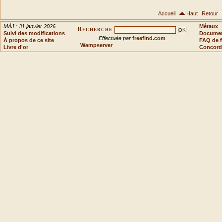
Accueil
Haut
Retour
MÀJ : 31 janvier 2026
Métaux
Recherche
Suivi des modifications
Document
Effectuée par
freefind.com
À propos de ce site
FAQ de f
Wampserver
Livre d'or
Concord