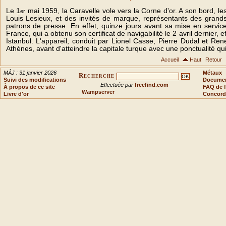
Le 1
mai 1959, la Caravelle vole vers la Corne d'or. A son bord, l
er
Louis Lesieux, et des invités de marque, représentants des grands c
patrons de presse. En effet, quinze jours avant sa mise en service 
France, qui a obtenu son certificat de navigabilité le 2 avril dernier, 
Istanbul. L'appareil, conduit par Lionel Casse, Pierre Dudal et R
Athènes, avant d'atteindre la capitale turque avec une ponctualité qui
Accueil
Haut
Retour
MÀJ : 31 janvier 2026
Métaux
Recherche
Suivi des modifications
Document
Effectuée par
freefind.com
À propos de ce site
FAQ de f
Wampserver
Livre d'or
Concord