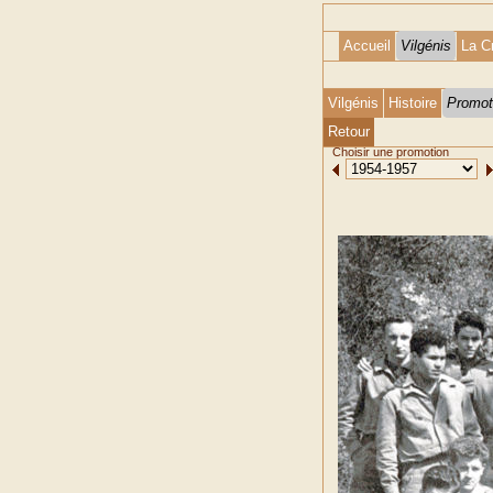
Accueil
Vilgénis
La C
Vilgénis
Histoire
Promot
Retour
Choisir une promotion