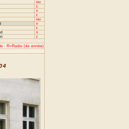
n
MM
é
E
R
E
d
MM
rd
R
E
nd
R
an
E
le - R=Radio (4e année)
004