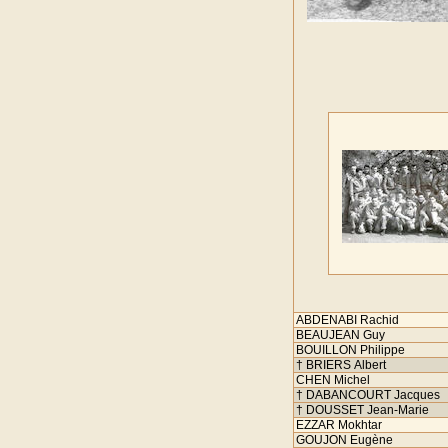
ABDENABI Rachid
BEAUJEAN Guy
BOUILLON Philippe
† BRIERS Albert
CHEN Michel
† DABANCOURT Jacques
† DOUSSET Jean-Marie
EZZAR Mokhtar
GOUJON Eugène