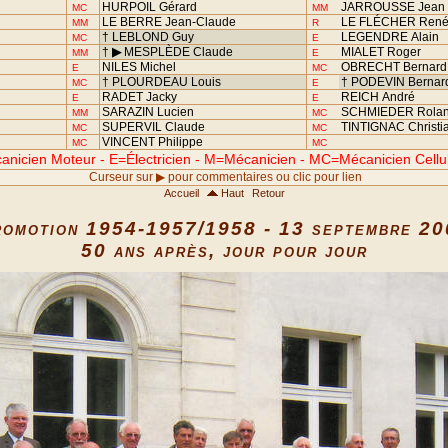
HURPOIL Gérard
JARROUSSE Jea
MC
MM
LE BERRE Jean-Claude
LE FLÉCHER Ren
MM
R
† LEBLOND Guy
LEGENDRE Alain
MC
E
†
▶
MESPLÈDE Claude
MIALET Roger
MM
E
NILES Michel
OBRECHT Bernar
E
MC
† PLOURDEAU Louis
† PODEVIN Berna
MC
E
RADET Jacky
REICH André
E
E
SARAZIN Lucien
SCHMIEDER Rola
MM
MC
SUPERVIL Claude
TINTIGNAC Christi
MC
MC
VINCENT Philippe
MC
MC
nicien Moteur - E=Électricien - M=Mécanicien - MC=Mécanicien Cellu
Curseur sur ▶ pour commentaires ou clic pour lien
Accueil
Haut
Retour
omotion 1954-1957/1958 - 13 septembre 2
50 ans après, jour pour jour