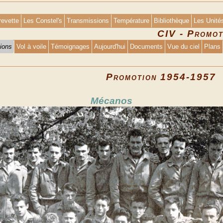
revette
Les Constel's
Transmissions
Température
Bibliothèque
Les Unité
CIV - Promo
ions
Vol à voile
Témoignages
Aujourd'hui
Documents
Vue du ciel
Plans
Promotion 1954-1957
Mécanos