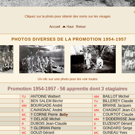
Cliquez sur la photo pour obtenir des noms sur les visages
Accueil
Haut
Retour
PHOTOS DIVERSES DE LA PROMOTION 1954-1957
Un clic sur une photo pour les voir toutes
Promotion 1954-1957 - 56 apprentis dont 3 stagiaires
ANTOINE Walbert
BAILLOT Michel
TU
MM
BEN SALEM Béchir
BILLEREY Claude
E
TU
BOURGADE André
BRIANE Jacques
MM
M
CAVAIGNAC André
CHAGNOT Jean-C
E
MM
† CORNE Pierre
baby
COURTOT Claude
MC
E
† DELAGE Michel
† DODERISSE Jean
MC
MM
DUBOIS Jean-Claude
EUZENOT Gérard
R
E
† GLORIAN Pierre
GONDARD Serge
TU
R
GOUZI Gérard
GUNEAU Yves
MC
MC