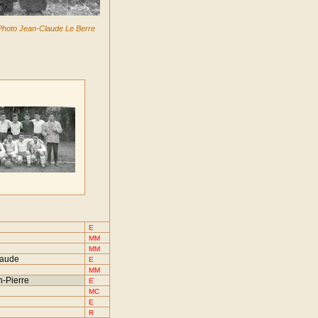
Photo Jean-Claude Le Berre
E
MM
MM
laude
E
MM
-Pierre
E
MC
E
R