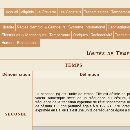
Accueil
Vilgénis
La Crevette
Les Constel's
Transmissions
Températu
Histoire
Règles d'emploi & Grandeurs
Système International
Géométrique
Électriques & Magnétiques
Température
Optiques
Radioactivité
Transmis
Humour
Bibliographie
Unités de Temp
TEMPS
Dénomination
Définition
La seconde (s) est l'unité de temps. Elle est définie en p
valeur numérique fixée de la fréquence du césium, 
fréquence de la transition hyperfine de l'état fondamental d
de césium 133 non perturbé égale à 9 192 631 770 lorsqu
exprimée en Hz, où Hz est une unité de fréquence égale à s
seconde