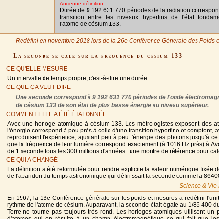
Ancienne définition
Durée de 9 192 631 770 périodes de la radiation correspon
transition entre les niveaux hyperfins de l'état fondam
l'atome de césium 133.
Redéfini en novembre 2018 lors de la 26e Conférence Générale des Poids 
La seconde se cale sur la fréquence du césium 133
CE QU'ELLE MESURE
Un intervalle de temps propre, c'est-à-dire une durée.
CE QUE ÇA VEUT DIRE
Une seconde correspond à 9 192 631 770 périodes de l'onde électromagnéti
de césium 133 de son état de plus basse énergie au niveau supérieur.
COMMENT ELLE A ÉTÉ ÉTALONNÉE
Avec une horloge atomique à césium 133. Les métrologistes exposent des a
l'énergie correspond à peu près à celle d'une transition hyperfine et comptent, ave
reproduisent l'expérience, ajustant peu à peu l'énergie des photons jusqu'à ce 
que la fréquence de leur lumière correspond exactement (à 1016 Hz près) à Δvcs
de 1 seconde tous les 300 millions d'années : une montre de référence pour cale
CE QUI A CHANGÉ
La définition a été reformulée pour rendre explicite la valeur numérique fixée
de l'abandon du temps astronomique qui définissait la seconde comme la 86400e
Science & Vie 
En 1967, la 13e Conférence générale sur les poids et mesures a redéfini l'unit
rythme de l'atome de césium. Auparavant, la seconde était égale au 1/86 400 du 
Terre ne tourne pas toujours très rond. Les horloges atomiques utilisent un 
d'atomes qui en résulte à un champ électromagnétique ce qui fait que les