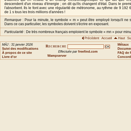
descendent d'un niveau d'énergie ; on dit qu'ils changent d'état. Dans le premi
l'absorbent. Ils le font avec une régularité de métronome, au rythme de 9 192 
de 1 s tous les trois millions d'années !
Remarque
: Pour la minute, le symbole « m » peut être employé lorsqu'il ne s
Dans ce cas particulier, les symboles doivent s'écrire en exposant.
Particularité
: De très nombreux français emploient le symbole « mn » pour minu
Précédent
Accueil
Haut
Su
MÀJ : 31 janvier 2026
Métaux
Recherche
Suivi des modifications
Document
Effectuée par
freefind.com
À propos de ce site
FAQ de f
Wampserver
Livre d'or
Concord