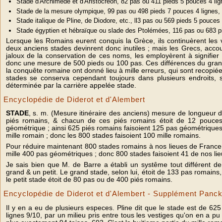
Stade d'Archimède et d'Aristocréon, 82 pas ou 411 pieds 5 pouces 4 lig
Stade de la mesure olympique, 99 pas ou 498 pieds 7 pouces 4 lignes,
Stade italique de Pline, de Diodore, etc., ll3 pas ou 569 pieds 5 pouces 
Stade égyptien et hébraïque ou slade des Ptolémées, 116 pas ou 683 p
Lorsque les Romains eurent conquis la Grèce, ils continuèrent les voi
deux anciens stades devinrent donc inutiles ; mais les Grecs, ac
jaloux de la conservation de ces noms, les employèrent à signifier l
donc une mesure de 500 pieds ou 100 pas. Ces différences du grand 
la conquête romaine ont donné lieu à mille erreurs, qui sont recopié
stades se conserva cependant toujours dans plusieurs endroits, s
déterminée par la carrière appelée stade.
Encyclopédie de Diderot et d'Alembert
STADE
, s. m. (Mesure itinéraire des anciens) mesure de longueur de
piés romains, & chacun de ces piés romains étoit de 12 pouces :
géométrique ; ainsi 625 piés romains faisoient 125 pas géométriques, 
mille romain ; donc les 800 stades faisoient 100 mille romains.
Pour réduire maintenant 800 stades romains à nos lieues de Franc
mille 400 pas géométriques ; donc 800 stades faisoient 41 de nos lie
Je sais bien que M. de Barre a établi un systême tout différent de
grand & un petit. Le grand stade, selon lui, étoit de 133 pas romains, 
le petit stade étoit de 80 pas ou de 400 piés romains.
Encyclopédie de Diderot et d'Alembert - Supplément Panc
Il y en a eu de plusieurs especes. Pline dit que le stade est de 625
lignes 9/10, par un milieu pris entre tous les vestiges qu'on en a pu 