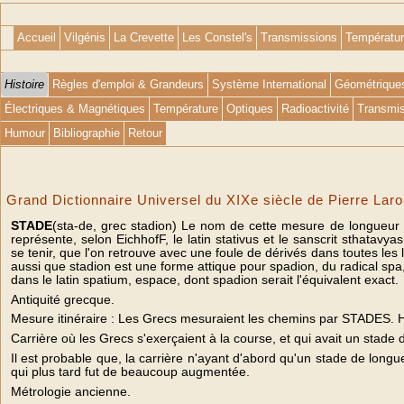
Accueil
Vilgénis
La Crevette
Les Constel's
Transmissions
Températu
Histoire
Règles d'emploi & Grandeurs
Système International
Géométrique
Électriques & Magnétiques
Température
Optiques
Radioactivité
Transmis
Humour
Bibliographie
Retour
Grand Dictionnaire Universel du XIXe siècle de Pierre Lar
STADE
(sta-de, grec stadion) Le nom de cette mesure de longueur vie
représente, selon EichhofF, le latin stativus et le sanscrit sthatavy
se tenir, que l'on retrouve avec une foule de dérivés dans toutes les
aussi que stadion est une forme attique pour spadion, du radical spa,
dans le latin spatium, espace, dont spadion serait l'équivalent exact.
Antiquité grecque.
Mesure itinéraire : Les Grecs mesuraient les chemins par STADES. H
Carrière où les Grecs s'exerçaient à la course, et qui avait un stade 
Il est probable que, la carrière n'ayant d'abord qu'un stade de longu
qui plus tard fut de beaucoup augmentée.
Métrologie ancienne.