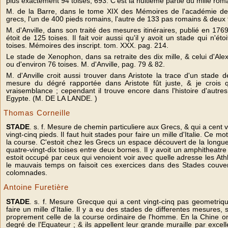
plus exactement 94 toises, 693. C'est la huitieme partie du mille roma
M. de la Barre, dans le tome XIX des Mémoires de l'académie des 
grecs, l'un de 400 pieds romains, l'autre de 133 pas romains & deux t
M. d'Anville, dans son traité des mesures itinéraires, publié en 1769
étoit de 125 toises. Il fait voir aussi qu'il y avoit un stade qui n'é
toises. Mémoires des inscript. tom. XXX. pag. 214.
Le stade de Xenophon, dans sa retraite des dix mille, & celui d'Al
ou d'environ 76 toises. M. d'Anville, pag. 79 & 82.
M. d'Anville croit aussi trouver dans Aristote la trace d'un stade 
mesure du dégré rapportée dans Aristote fût juste, & je crois q
vraisemblance ; cependant il trouve encore dans l'histoire d'autres
Egypte. (M. DE LA LANDE. )
Thomas Corneille
STADE
. s. f. Mesure de chemin particuliere aux Grecs, & qui a cent
vingt-cinq pieds. Il faut huit stades pour faire un mille d'Italie. Ce mo
la course. C'estoit chez les Grecs un espace découvert de la longueu
quatre-vingt-dix toises entre deux bornes. Il y avoit un amphitheatr
estoit occupé par ceux qui venoient voir avec quelle adresse les Athl
le mauvais temps on faisoit ces exercices dans des Stades couver
colomnades.
Antoine Furetière
STADE
. s. f. Mesure Grecque qui a cent vingt-cinq pas geometrique
faire un mille d'Italie. Il y a eu des stades de differentes mesures,
proprement celle de la course ordinaire de l'homme. En la Chine on
degré de l'Equateur ; & ils appellent leur grande muraille par excelle