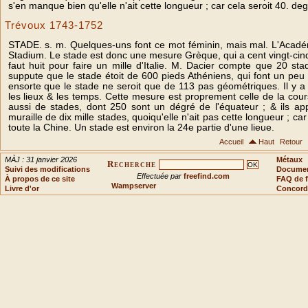
s'en manque bien qu'elle n'ait cette longueur ; car cela seroit 40. de
Trévoux 1743-1752
STADE. s. m. Quelques-uns font ce mot féminin, mais mal. L'Académi
Stadium. Le stade est donc une mesure Grèque, qui a cent vingt-cinq
faut huit pour faire un mille d'Italie. M. Dacier compte que 20 sta
suppute que le stade étoit de 600 pieds Athéniens, qui font un pe
ensorte que le stade ne seroit que de 113 pas géométriques. Il y a
les lieux & les temps. Cette mesure est proprement celle de la cour
aussi de stades, dont 250 sont un dégré de l'équateur ; & ils app
muraille de dix mille stades, quoiqu'elle n'ait pas cette longueur ; ca
toute la Chine. Un stade est environ la 24e partie d'une lieue.
Accueil
Haut
Retour
MÀJ : 31 janvier 2026
Métaux
Recherche
Suivi des modifications
Document
Effectuée par
freefind.com
À propos de ce site
FAQ de f
Wampserver
Livre d'or
Concord