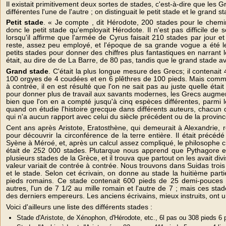
Il existait primitivement deux sortes de stades, c'est-à-dire que le
différentes l'une de l'autre ; on distinguait le petit stade et le grand s
Petit stade
. « Je compte , dit Hérodote, 200 stades pour le chemin
donc le petit stade qu'employait Hérodote. Il n'est pas difficile d
lorsqu'il affirme que l'armée de Cyrus faisait 210 stades par jour e
reste, assez peu employé, et l'époque de sa grande vogue a été l
petits stades pour donner des chiffres plus fantastiques en narrant le
était, au dire de de La Barre, de 80 pas, tandis que le grand stade av
Grand stade
. C'était la plus longue mesure des Grecs; il contenait
100 orgyes de 4 coudées et en 6 plêthres de 100 pieds. Mais comme
à contrée, il en est résulté que l'on ne sait pas au juste quelle éta
pour donner plus de travail aux savants modernes, les Grecs augmen
bien que l'on en a compté jusqu'à cinq espèces différentes, parmi les
quand on étudie l'histoire grecque dans différents auteurs, chacun d
qui n'a aucun rapport avec celui du siècle précédent ou de la provinc
Cent ans après Aristote, Eratosthène, qui demeurait à Alexandrie, r
pour découvrir la circonférence de la terre entière. Il était précé
Syène à Méroé, et, après un calcul assez compliqué, le philosophe cr
était de 252 000 stades. Plutarque nous apprend que Pythagore eu
plusieurs stades de la Grèce, et il trouva que partout on les avait div
valeur variait de contrée à contrée. Nous trouvons dans Suidas trois d
et le stade. Selon cet écrivain, on donne au stade la huitième partie
pieds romains. Ce stade contenait 600 pieds de 25 demi-pouces 
autres, l'un de 7 1/2 au mille romain et l'autre de 7 ; mais ces st
des derniers empereurs. Les anciens écrivains, mieux instruits, ont 
Voici d'ailleurs une liste des différents stades :
Stade d'Aristote, de Xénophon, d'Hérodote, etc., 6l pas ou 308 pieds 6 